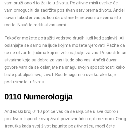
vam pruži ono što želite u životu. Pozitivne misli uvelike će
vam omogućiti da zadržite pozitivan stav prema životu. Anđeli
čuvari također vas potiču da ostanete neovisni u svemu što
radite. Naučite raditi stvari sami.
Također možete potražiti vodstvo drugih ljudi kad zaglaviš. Ali
oslanjajte se samo na ljude kojima možete vjerovati. Pazite da
se ne otvorite ljudima koji ne žele najbolje za vas. Prepustite se
stvarima koje su dobre za vas i ljude oko vas. Anđeli čuvari
govore vam da se oslanjate na snagu svojih sposobnosti kako
biste poboljšali svoj život. Budite sigurni u sve korake koje
poduzimate u životu.
0110 Numerologija
Anđeoski broj 0110 potiče vas da se uključite u sve dobro i
pozitivno. Ispunite svoj život pozitivnošću i optimizmom. Onog
trenutka kada svoj život ispunite pozitivnošću, moći ćete