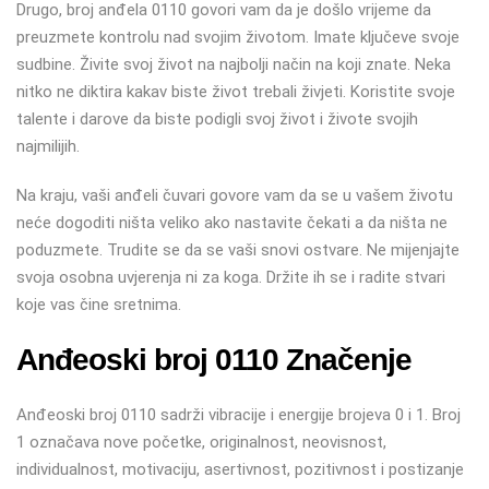
Drugo, broj anđela 0110 govori vam da je došlo vrijeme da
preuzmete kontrolu nad svojim životom. Imate ključeve svoje
sudbine. Živite svoj život na najbolji način na koji znate. Neka
nitko ne diktira kakav biste život trebali živjeti. Koristite svoje
talente i darove da biste podigli svoj život i živote svojih
najmilijih.
Na kraju, vaši anđeli čuvari govore vam da se u vašem životu
neće dogoditi ništa veliko ako nastavite čekati a da ništa ne
poduzmete. Trudite se da se vaši snovi ostvare. Ne mijenjajte
svoja osobna uvjerenja ni za koga. Držite ih se i radite stvari
koje vas čine sretnima.
Anđeoski broj 0110 Značenje
Anđeoski broj 0110 sadrži vibracije i energije brojeva 0 i 1. Broj
1 označava nove početke, originalnost, neovisnost,
individualnost, motivaciju, asertivnost, pozitivnost i postizanje