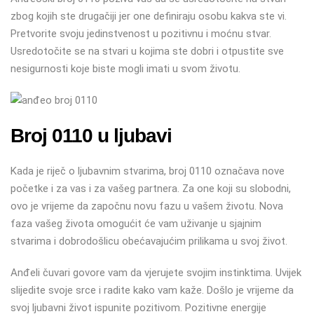
zbog kojih ste drugačiji jer one definiraju osobu kakva ste vi.
Pretvorite svoju jedinstvenost u pozitivnu i moćnu stvar.
Usredotočite se na stvari u kojima ste dobri i otpustite sve
nesigurnosti koje biste mogli imati u svom životu.
Broj 0110 u ljubavi
Kada je riječ o ljubavnim stvarima, broj 0110 označava nove
početke i za vas i za vašeg partnera. Za one koji su slobodni,
ovo je vrijeme da započnu novu fazu u vašem životu. Nova
faza vašeg života omogućit će vam uživanje u sjajnim
stvarima i dobrodošlicu obećavajućim prilikama u svoj život.
Anđeli čuvari govore vam da vjerujete svojim instinktima. Uvijek
slijedite svoje srce i radite kako vam kaže. Došlo je vrijeme da
svoj ljubavni život ispunite pozitivom. Pozitivne energije