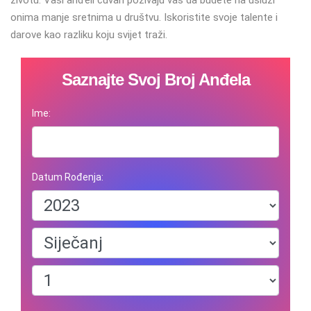
životu. Vaši anđeli čuvari pozivaju vas da budete na usluzi
onima manje sretnima u društvu. Iskoristite svoje talente i
darove kao razliku koju svijet traži.
Saznajte Svoj Broj Anđela
Ime:
Datum Rođenja: