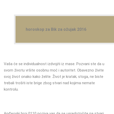
horoskop za Bik za ožujak 2016
Vaša će se individualnost izdvojiti iz mase. Pozvani ste da u
svom životu vršite osobnu moć i autoritet. Obavezno živite
svoj život onako kako želite. Život je kratak; stoga, ne biste
trebali trošiti iste brige zbog stvari nad kojima nemate
kontrolu.
Anđeoski broj 0110 poziva vas da se usredotočite na stvari