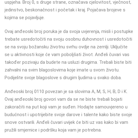
uspjeha. Broj 0, s druge strane, označava cjelovitost, vječnost,
jedinstvo, beskonačnost i početak i kraj. Pojačava brojeve s
kojima se pojavljuje.
Ovaj anđeoski broj poruka je da svoja uvjerenja, misli i postupke
trebate usredotočiti na svoju osobnu duhovnost i usredotočiti
se na svoju božansku životnu svrhu ovdje na zemlji. Uključite
se u aktivnosti koje će vam poboljšati život. Anđeli čuvari vas
također pozivaju da budete na usluzi drugima. Trebali biste biti
zahvalni na svim blagoslovima koje imate u svom životu.
Podijelite svoje blagoslove s drugim ljudima u svako doba.
Anđeoski broj 0110 povezan je sa slovima A, M, S, H, B, D i K.
Ovaj anđeoski broj govori vam da se ne biste trebali bojati
zakoračiti na put koji vam je suđen. Hodajte samouvjereno u
budućnost i upotrijebite svoje darove i talente kako biste svoje
snove ostvarili. Anđeli čuvari uvijek će biti uz vas kako bi vam
pružili smjernice i podršku koja vam je potrebna.