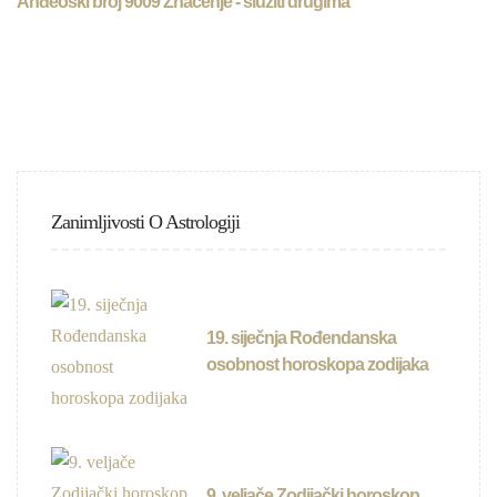
Anđeoski broj 9009 Značenje - služiti drugima
Zanimljivosti O Astrologiji
19. siječnja Rođendanska
osobnost horoskopa zodijaka
9. veljače Zodijački horoskop