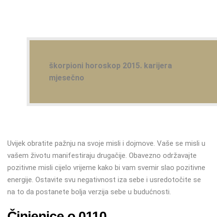
škorpioni horoskop 2015. karijera
mjesečno
Uvijek obratite pažnju na svoje misli i dojmove. Vaše se misli u
vašem životu manifestiraju drugačije. Obavezno održavajte
pozitivne misli cijelo vrijeme kako bi vam svemir slao pozitivne
energije. Ostavite svu negativnost iza sebe i usredotočite se
na to da postanete bolja verzija sebe u budućnosti.
Činjenice o 0110