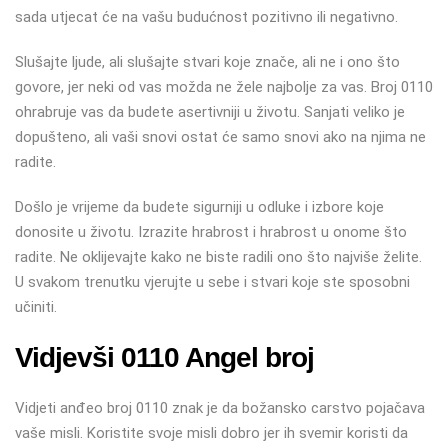
sada utjecat će na vašu budućnost pozitivno ili negativno.
Slušajte ljude, ali slušajte stvari koje znače, ali ne i ono što
govore, jer neki od vas možda ne žele najbolje za vas. Broj 0110
ohrabruje vas da budete asertivniji u životu. Sanjati veliko je
dopušteno, ali vaši snovi ostat će samo snovi ako na njima ne
radite.
Došlo je vrijeme da budete sigurniji u odluke i izbore koje
donosite u životu. Izrazite hrabrost i hrabrost u onome što
radite. Ne oklijevajte kako ne biste radili ono što najviše želite.
U svakom trenutku vjerujte u sebe i stvari koje ste sposobni
učiniti.
Vidjevši 0110 Angel broj
Vidjeti anđeo broj 0110 znak je da božansko carstvo pojačava
vaše misli. Koristite svoje misli dobro jer ih svemir koristi da