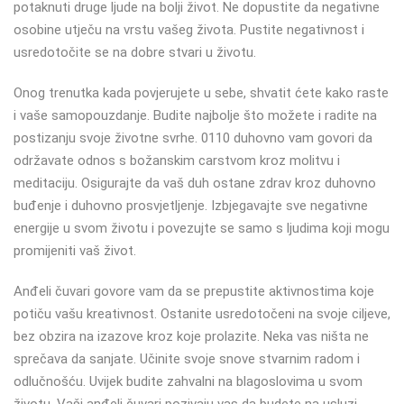
potaknuti druge ljude na bolji život. Ne dopustite da negativne
osobine utječu na vrstu vašeg života. Pustite negativnost i
usredotočite se na dobre stvari u životu.
Onog trenutka kada povjerujete u sebe, shvatit ćete kako raste
i vaše samopouzdanje. Budite najbolje što možete i radite na
postizanju svoje životne svrhe. 0110 duhovno vam govori da
održavate odnos s božanskim carstvom kroz molitvu i
meditaciju. Osigurajte da vaš duh ostane zdrav kroz duhovno
buđenje i duhovno prosvjetljenje. Izbjegavajte sve negativne
energije u svom životu i povezujte se samo s ljudima koji mogu
promijeniti vaš život.
Anđeli čuvari govore vam da se prepustite aktivnostima koje
potiču vašu kreativnost. Ostanite usredotočeni na svoje ciljeve,
bez obzira na izazove kroz koje prolazite. Neka vas ništa ne
sprečava da sanjate. Učinite svoje snove stvarnim radom i
odlučnošću. Uvijek budite zahvalni na blagoslovima u svom