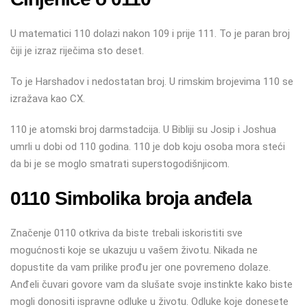
U matematici 110 dolazi nakon 109 i prije 111. To je paran broj
čiji je izraz riječima sto deset.
To je Harshadov i nedostatan broj. U rimskim brojevima 110 se
izražava kao CX.
110 je atomski broj darmstadcija. U Bibliji su Josip i Joshua
umrli u dobi od 110 godina. 110 je dob koju osoba mora steći
da bi je se moglo smatrati superstogodišnjicom.
0110 Simbolika broja anđela
Značenje 0110 otkriva da biste trebali iskoristiti sve
mogućnosti koje se ukazuju u vašem životu. Nikada ne
dopustite da vam prilike prođu jer one povremeno dolaze.
Anđeli čuvari govore vam da slušate svoje instinkte kako biste
mogli donositi ispravne odluke u životu. Odluke koje donesete